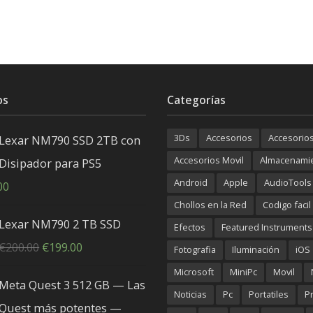
os
Categorías
3Ds
Accesorios
Accesorio
Lexar NM790 SSD 2TB con
Accesorios Movil
Almacenami
Disipador para PS5
Android
Apple
AudioTools
00
Chollos en la Red
Codigo facil
Lexar NM790 2 TB SSD
Efectos
Featured Instruments
El
El
€
200.00
€
199.00
Fotografia
Iluminación
iOS
precio
precio
Microsoft
MiniPc
Movil
Meta Quest 3 512 GB — Las
original
actual
Noticias
Pc
Portatiles
P
Quest más potentes —