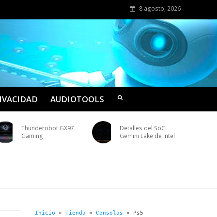
8 agosto, 2026
RIVACIDAD
AUDIOTOOLS
X97
Detalles del SoC
Chaqueta De Invierno
Gemini Lake de Intel
Hombre Amlaiworld
Inicio
»
Tienda
»
Consolas
»
Ps5