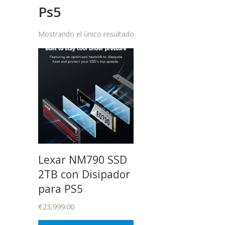
Ps5
Mostrando el único resultado
Lexar NM790 SSD
2TB con Disipador
para PS5
€
23,999.00