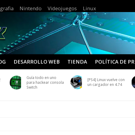
grafia
Nintendo
Videojuegos
Linux
OG
DESARROLLO WEB
TIENDA
POLÍTICA DE P
o en uno
[PS4] Linux vuelve con
Thunderobot G
kear consola
un cargador en 4.74
Gaming