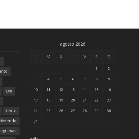
agosto 2026
L
M
X
J
V
S
D
s
1
2
ento
3
4
5
6
7
8
9
10
11
12
13
14
15
16
Dsi
17
18
19
20
21
22
23
Linux
24
25
26
27
28
29
30
Nintendo
31
rogramas
« Abr