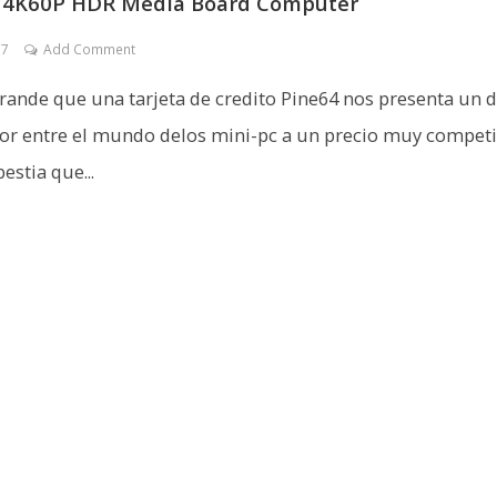
 4K60P HDR Media Board Computer
17
Add Comment
ande que una tarjeta de credito Pine64 nos presenta un 
r entre el mundo delos mini-pc a un precio muy competi
estia que...