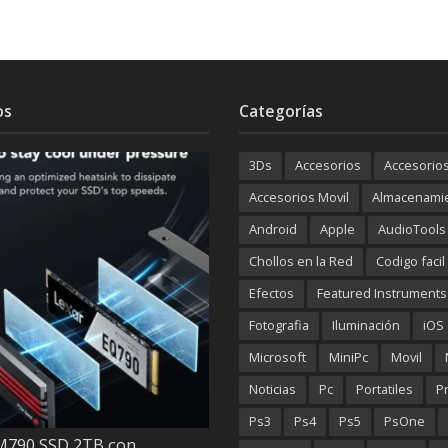
os
Categorías
3Ds
Accesorios
Accesorio
Accesorios Movil
Almacenami
Android
Apple
AudioTools
Chollos en la Red
Codigo facil
Efectos
Featured Instruments
Fotografia
Iluminación
iOS
Microsoft
MiniPc
Movil
Noticias
Pc
Portatiles
P
Ps3
Ps4
Ps5
PsOne
M790 SSD 2TB con