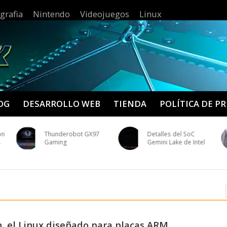
grafia
Nintendo
Videojuegos
Linux
OG
DESARROLLO WEB
TIENDA
POLÍTICA DE P
on
Thunderobot GX97
Detalles del SoC
4
Gaming
Gemini Lake de Intel
, el Linux diseñado para placas ARM.