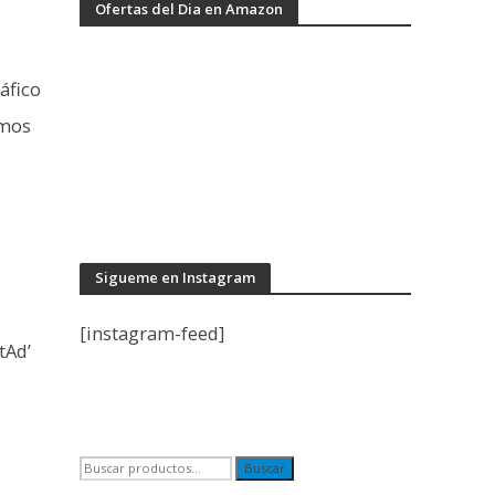
Ofertas del Dia en Amazon
áfico
emos
Sigueme en Instagram
[instagram-feed]
tAd’
Buscar
Buscar
por: