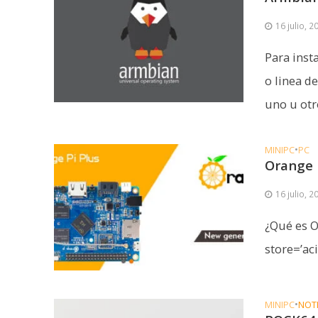
16 julio, 2
Para inst
o linea 
uno u otro
MINIPC
•
PC
Orange 
16 julio, 2
¿Qué es 
store=’aci
MINIPC
•
NOT