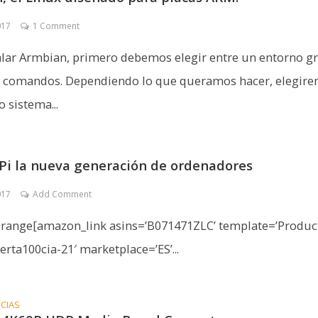
017
1 Comment
alar Armbian, primero debemos elegir entre un entorno gr
de comandos. Dependiendo lo que queramos hacer, elegir
 sistema...
Pi la nueva generación de ordenadores
017
Add Comment
Orange[amazon_link asins=’B071471ZLC’ template=’Produc
erta100cia-21′ marketplace=’ES’...
ICIAS