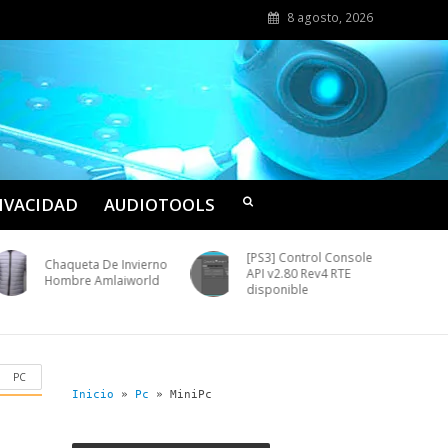
8 agosto, 2026
RIVACIDAD
AUDIOTOOLS
[PS3] Control Console
Chaqueta De Invierno
API v2.80 Rev4 RTE
Hombre Amlaiworld
disponible
PC
Inicio
»
Pc
»
MiniPc