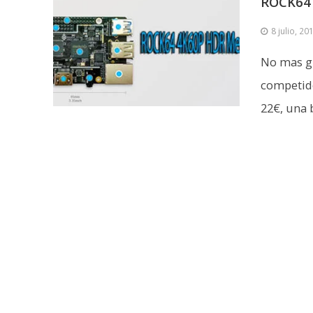
ROCK64
8 julio, 20
No mas gr
competido
22€, una b