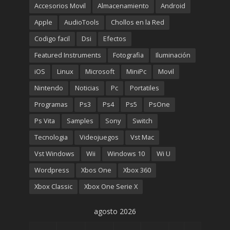
€699.00.
€499.00.
Accesorios Movil
Almacenamiento
Android
Apple
AudioTools
Chollos en la Red
Codigo facil
Dsi
Efectos
Featured Instruments
Fotografia
Iluminación
iOS
Linux
Microsoft
MiniPc
Movil
Nintendo
Noticias
Pc
Portatiles
Programas
Ps3
Ps4
Ps5
PsOne
Ps Vita
Samples
Sony
Switch
Tecnologia
Videojuegos
Vst Mac
Vst Windows
Wii
Windows 10
Wi U
Wordpress
Xbos One
Xbox 360
Xbox Classic
Xbox One Serie X
agosto 2026