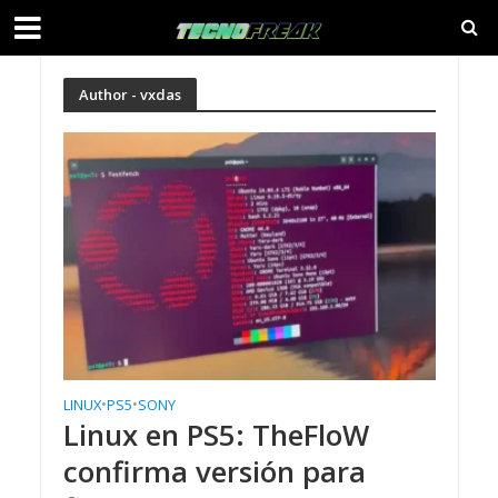
Author - vxdas
LINUX
•
PS5
•
SONY
Linux en PS5: TheFloW
confirma versión para