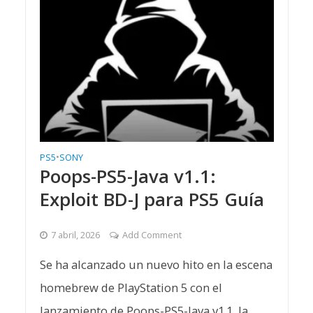
PS5
•
SONY
Poops-PS5-Java v1.1:
Exploit BD-J para PS5 Guía
7 abril, 2026
Add Comment
Se ha alcanzado un nuevo hito en la escena
homebrew de PlayStation 5 con el
lanzamiento de Poops-PS5-Java v1.1, la