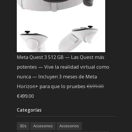
Meta Quest 3 512 GB — Las Quest más
potentes — Vive la realidad virtual como
nunca — Incluyen 3 meses de Meta
Horizon+ para que lo pruebes
€
699.00
El
El
€
499.00
precio
precio
Categorías
original
actual
era:
es:
3Ds
Accesorios
Accesorios