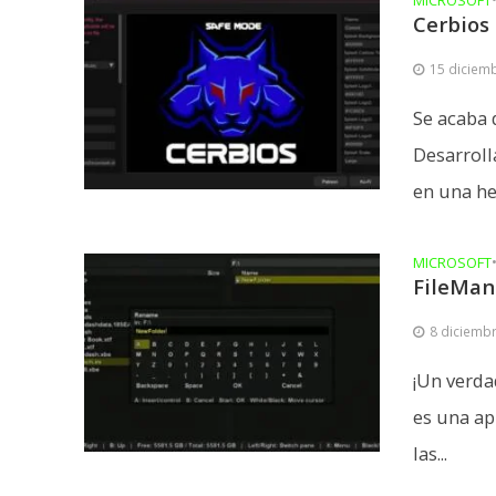
MICROSOFT
Cerbios 
15 diciem
Se acaba 
Desarroll
en una he
MICROSOFT
FileMan
8 diciemb
¡Un verda
es una ap
las...