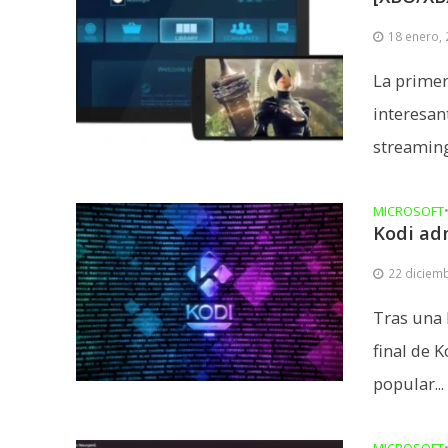
18 enero,
La primer
interesan
streaming
MICROSOFT
Kodi ad
22 diciem
Tras una 
final de 
popular...