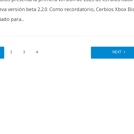
eva versión beta 2.2.0. Como recordatorio, Cerbios Xbox Bi
ado para...
2
3
4
NEXT