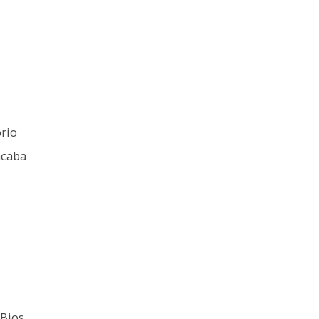
rio
acaba
 Bios