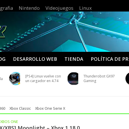
grafia
Nintendo
Videojuegos
Linux
OG
DESARROLLO WEB
TIENDA
POLÍTICA DE P
[PS4] Linux vuelve con
Thunderobot GX97
la
un cargador en 4.74
Gaming
360
Xbox Classic
Xbox One Serie X
•
XBOS ONE
X/XBS] Moonlight – Xbox 1.18.0