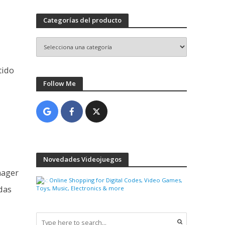
Categorías del producto
tido
Follow Me
Novedades Videojuegos
nager
odas