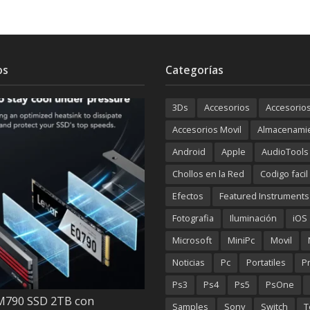
os
Categorías
3Ds
Accesorios
Accesorio
Accesorios Movil
Almacenami
Android
Apple
AudioTools
Chollos en la Red
Codigo facil
Efectos
Featured Instruments
Fotografia
Iluminación
iOS
Microsoft
MiniPc
Movil
Noticias
Pc
Portatiles
P
Ps3
Ps4
Ps5
PsOne
M790 SSD 2TB con
Samples
Sony
Switch
T