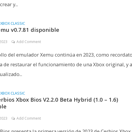
rear y...
•
XBOX CLASSIC
emu v0.7.81 disponible
 2023
Add Comment
ollo del emulador Xemu continúa en 2023, como recordato
a de restaurar el funcionamiento de una Xbox original, y 
ualizado...
•
XBOX CLASSIC
rbios Xbox Bios V2.2.0 Beta Hybrid (1.0 – 1.6)
ble
 2023
Add Comment
ios presenta la primera versión de 2023 de Cerbios Xbox