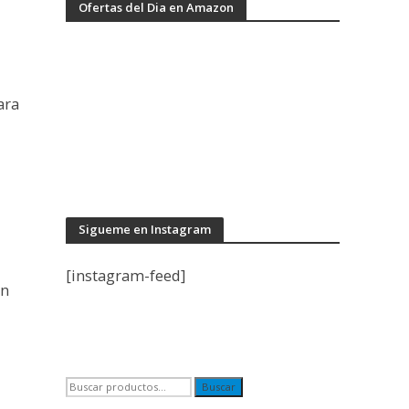
Ofertas del Dia en Amazon
ara
Sigueme en Instagram
[instagram-feed]
ón
l
Buscar
Buscar
por: