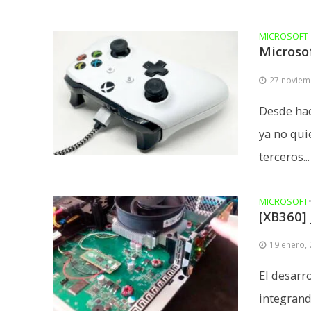
MICROSOFT
Microsof
27 noviem
Desde hac
ya no qui
terceros...
MICROSOFT
[XB360] 
19 enero,
El desarr
integrand