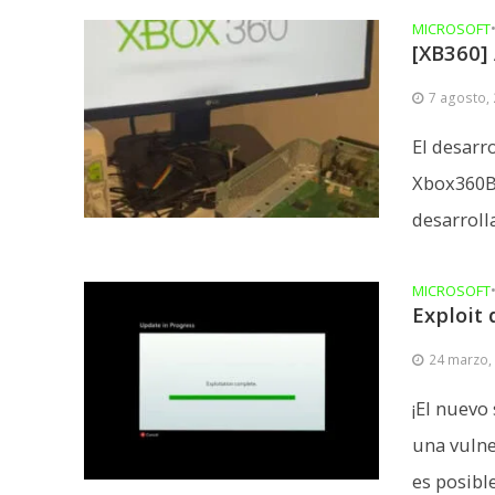
MICROSOFT
[XB360]
7 agosto,
El desarr
Xbox360B
desarroll
MICROSOFT
Exploit 
24 marzo,
¡El nuevo
una vulne
es posible.