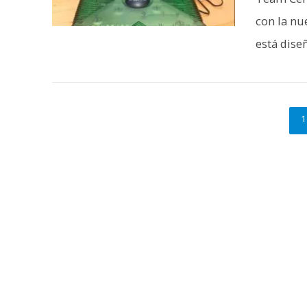
con la nu
está diseñ
1