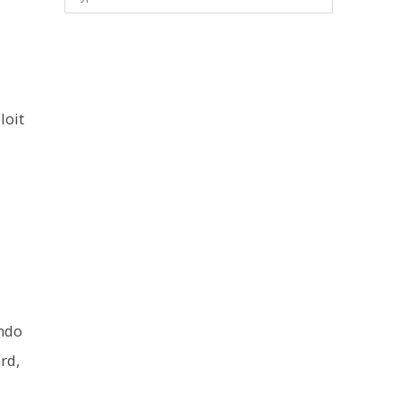
loit
ando
rd,