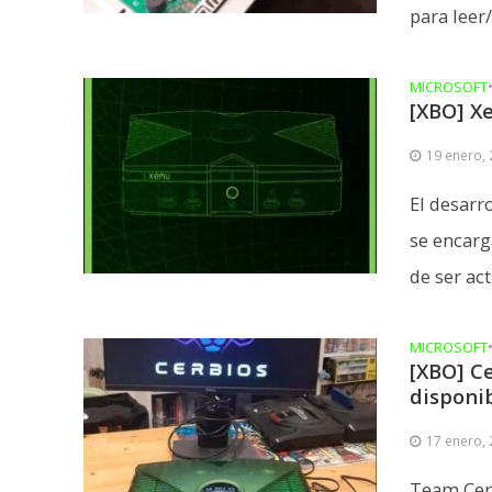
para leer/c
MICROSOFT
[XBO] X
19 enero,
El desarr
se encarg
de ser act
MICROSOFT
[XBO] Ce
disponi
17 enero,
Team CerB