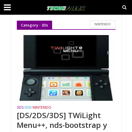
NINTENDO
Category - 3Ds
3DS
•
DSI
•
NINTENDO
[DS/2DS/3DS] TWiLight
Menu++, nds-bootstrap y