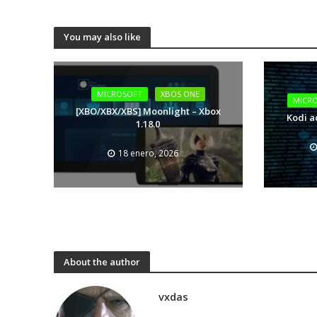
You may also like
MICROSOFT
XBOS ONE
MICR
[XBO/XBX/XBS] Moonlight – Xbox
Kodi a
1.18.0
18 enero, 2026
About the author
vxdas