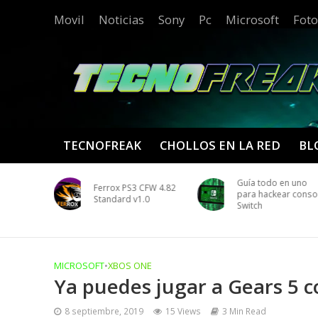
Movil
Noticias
Sony
Pc
Microsoft
Foto
TECNOFREAK
CHOLLOS EN LA RED
BL
edio de
Guía todo en uno
Ferrox PS3 CFW 4.82
a UNO para
para hackear conso
Standard v1.0
Switch
MICROSOFT
•
XBOS ONE
Ya puedes jugar a Gears 5 
8 septiembre, 2019
15 Views
3 Min Read