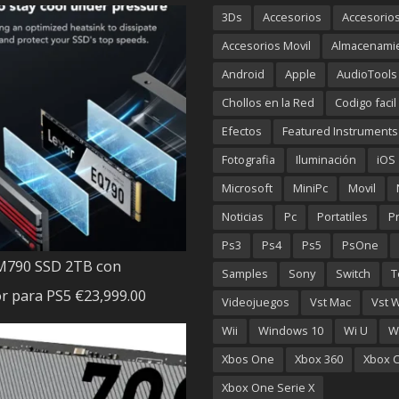
3Ds
Accesorios
Accesorio
Accesorios Movil
Almacenami
Android
Apple
AudioTools
Chollos en la Red
Codigo facil
Efectos
Featured Instruments
Fotografia
Iluminación
iOS
Microsoft
MiniPc
Movil
Noticias
Pc
Portatiles
P
Ps3
Ps4
Ps5
PsOne
M790 SSD 2TB con
Samples
Sony
Switch
T
r para PS5
€
23,999.00
Videojuegos
Vst Mac
Vst 
Wii
Windows 10
Wi U
W
Xbos One
Xbox 360
Xbox C
Xbox One Serie X