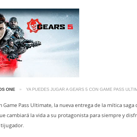
OS ONE
»
YA PUEDES JUGAR A GEARS 5 CON GAME PASS ULTI
n Game Pass Ultimate, la nueva entrega de la mítica saga 
ue cambiará la vida a su protagonista para siempre y disf
tijugador.