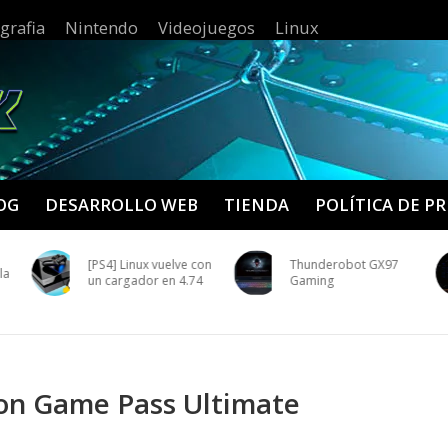
grafia
Nintendo
Videojuegos
Linux
OG
DESARROLLO WEB
TIENDA
POLÍTICA DE P
[PS4] Linux vuelve con
Thunderobot GX97
la
un cargador en 4.74
Gaming
con Game Pass Ultimate