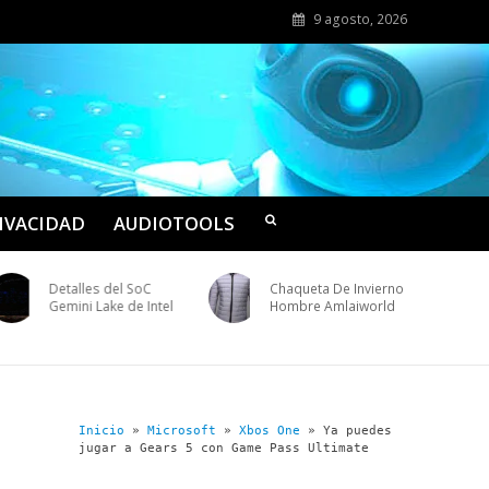
9 agosto, 2026
RIVACIDAD
AUDIOTOOLS
Detalles del SoC
Chaqueta De Invierno
Gemini Lake de Intel
Hombre Amlaiworld
Inicio
»
Microsoft
»
Xbos One
»
Ya puedes
jugar a Gears 5 con Game Pass Ultimate