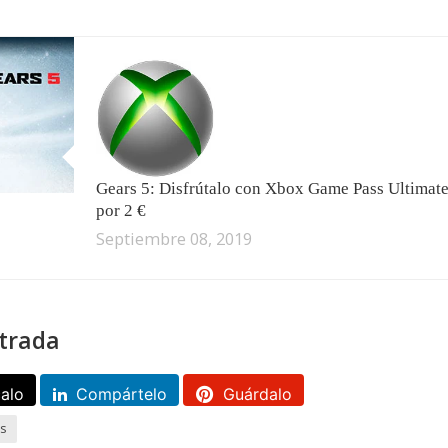
Gears 5: Disfrútalo con Xbox Game Pass Ultimat
por 2 €
Septiembre 08, 2019
trada
calo
Compártelo
Guárdalo
os