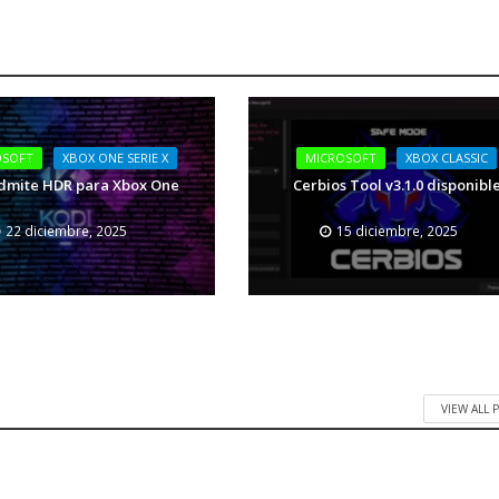
OSOFT
XBOX ONE SERIE X
MICROSOFT
XBOX CLASSIC
dmite HDR para Xbox One
Cerbios Tool v3.1.0 disponibl
22 diciembre, 2025
15 diciembre, 2025
VIEW ALL 