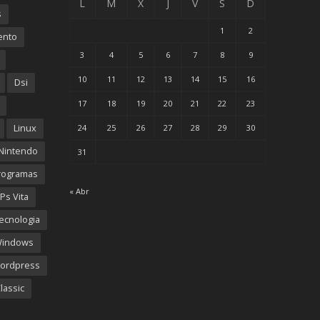
L
M
X
J
V
S
D
s
1
2
ento
3
4
5
6
7
8
9
10
11
12
13
14
15
16
Dsi
17
18
19
20
21
22
23
Linux
24
25
26
27
28
29
30
Nintendo
31
rogramas
« Abr
Ps Vita
ecnologia
Windows
ordpress
lassic