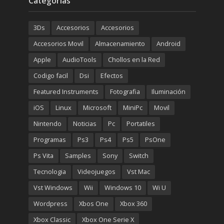
Categorías
original
actual
era:
es:
3Ds
Accesorios
Accesorios
€699.00.
€499.00.
Accesorios Movil
Almacenamiento
Android
Apple
AudioTools
Chollos en la Red
Codigo facil
Dsi
Efectos
Featured Instruments
Fotografia
Iluminación
iOS
Linux
Microsoft
MiniPc
Movil
Nintendo
Noticias
Pc
Portatiles
Programas
Ps3
Ps4
Ps5
PsOne
Ps Vita
Samples
Sony
Switch
Tecnologia
Videojuegos
Vst Mac
Vst Windows
Wii
Windows 10
Wi U
Wordpress
Xbos One
Xbox 360
Xbox Classic
Xbox One Serie X