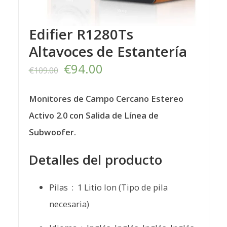
Edifier R1280Ts
Altavoces de Estantería
El
El
€
94.00
€
109.00
precio
precio
Monitores de Campo Cercano Estereo
original
actual
Activo 2.0 con Salida de Línea de
era:
es:
Subwoofer.
€109.00.
€94.00.
Detalles del producto
Pilas ‏ : ‎
1 Litio Ion (Tipo de pila
necesaria)