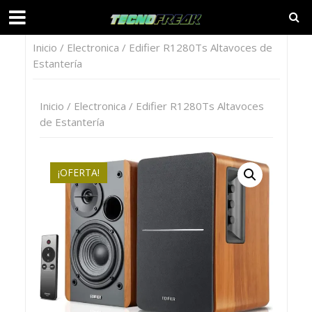
Inicio
/
Electronica
/ Edifier R1280Ts Altavoces de
Estantería
Inicio
/
Electronica
/ Edifier R1280Ts Altavoces
de Estantería
¡OFERTA!