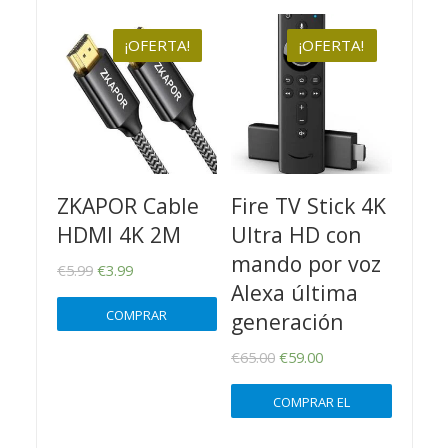
¡OFERTA!
¡OFERTA!
ZKAPOR Cable
Fire TV Stick 4K
HDMI 4K 2M
Ultra HD con
mando por voz
El
El
€
5.99
€
3.99
Alexa última
precio
precio
COMPRAR
generación
original
actual
PRODUCTO
El
El
€
65.00
€
59.00
era:
es:
precio
precio
€5.99.
€3.99.
COMPRAR EL
original
actual
PRODUCTO