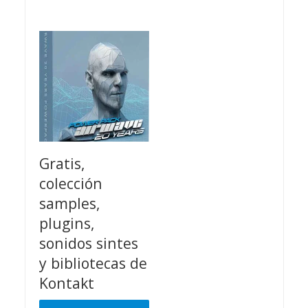
era:
es:
€65.00.
€59.00.
Gratis,
colección
samples,
plugins,
sonidos sintes
y bibliotecas de
Kontakt