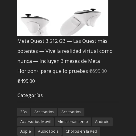
Meta Quest 3 512 GB — Las Quest más
potentes — Vive la realidad virtual como
nunca — Incluyen 3 meses de Meta
Horizon+ para que lo pruebes
€
699.00
El
El
€
499.00
precio
precio
Categorías
original
actual
era:
es:
3Ds
Accesorios
Accesorios
€699.00.
€499.00.
Accesorios Movil
Almacenamiento
Android
Apple
AudioTools
Chollos en la Red