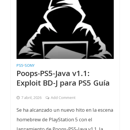
PS5
•
SONY
Poops-PS5-Java v1.1:
Exploit BD-J para PS5 Guía
7 abril, 2026
Add Comment
Se ha alcanzado un nuevo hito en la escena
homebrew de PlayStation 5 con el
lanzamiento de Poops-PS5-Java v1.1, la