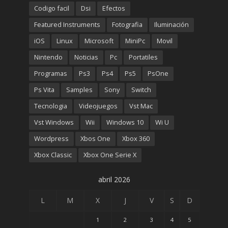
Codigo facil
Dsi
Efectos
Featured Instruments
Fotografia
Iluminación
iOS
Linux
Microsoft
MiniPc
Movil
Nintendo
Noticias
Pc
Portatiles
Programas
Ps3
Ps4
Ps5
PsOne
Ps Vita
Samples
Sony
Switch
Tecnologia
Videojuegos
Vst Mac
Vst Windows
Wii
Windows 10
Wi U
Wordpress
Xbos One
Xbox 360
Xbox Classic
Xbox One Serie X
abril 2026
L
M
X
J
V
S
D
1
2
3
4
5