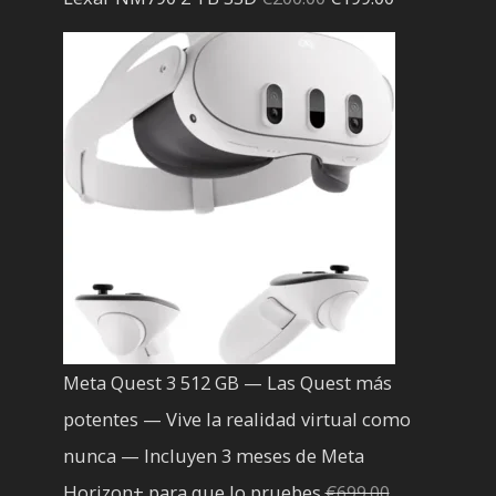
precio
precio
original
actual
era:
es:
€200.00.
€199.00.
Meta Quest 3 512 GB — Las Quest más
potentes — Vive la realidad virtual como
nunca — Incluyen 3 meses de Meta
Horizon+ para que lo pruebes
€
699.00