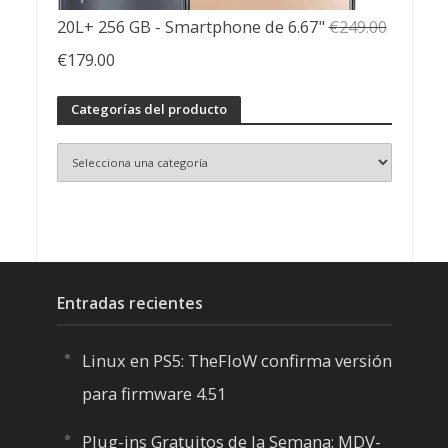
20L+ 256 GB - Smartphone de 6.67"
€
249.00
El
El
€
179.00
precio
precio
Categorías del producto
original
actual
era:
es:
€249.00.
€179.00.
Entradas recientes
Linux en PS5: TheFloW confirma versión
para firmware 4.51
Plug-ins Gratuitos de la Semana: MDV-