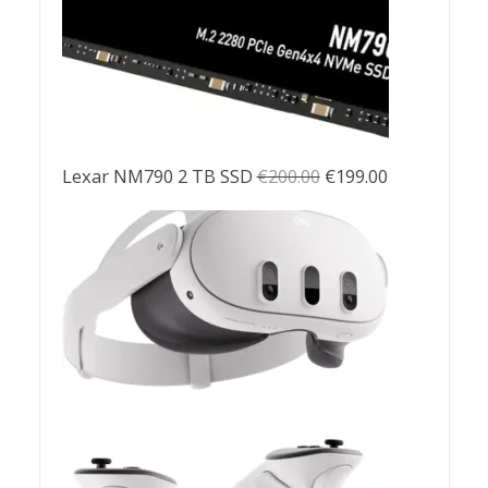
El
El
Lexar NM790 2 TB SSD
€
200.00
€
199.00
precio
precio
original
actual
era:
es:
€200.00.
€199.00.