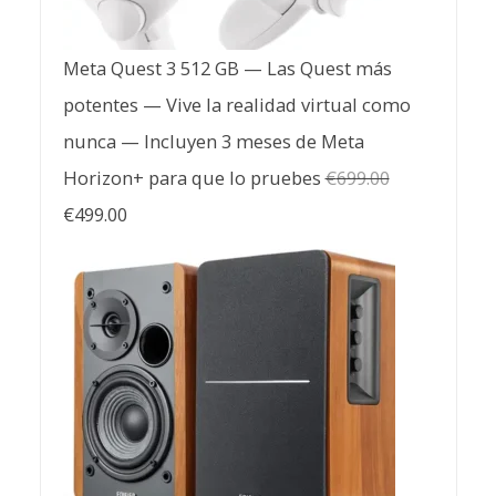
Meta Quest 3 512 GB — Las Quest más
potentes — Vive la realidad virtual como
nunca — Incluyen 3 meses de Meta
Horizon+ para que lo pruebes
€
699.00
El
El
€
499.00
precio
precio
original
actual
era:
es:
€699.00.
€499.00.