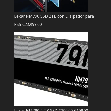
Lexar NM790 SSD 2TB con Disipador para
PS5
€
23,999.00
El
El
Lexar NM790 2 TB SSD
€
200.00
€
199.00