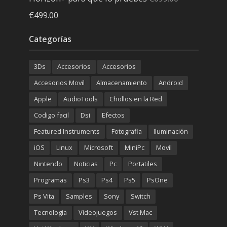
El
El
€
499.00
precio
precio
Categorías
original
actual
era:
es:
3Ds
Accesorios
Accesorios
€699.00.
€499.00.
Accesorios Movil
Almacenamiento
Android
Apple
AudioTools
Chollos en la Red
Codigo facil
Dsi
Efectos
Featured Instruments
Fotografia
Iluminación
iOS
Linux
Microsoft
MiniPc
Movil
Nintendo
Noticias
Pc
Portatiles
Programas
Ps3
Ps4
Ps5
PsOne
Ps Vita
Samples
Sony
Switch
Tecnologia
Videojuegos
Vst Mac