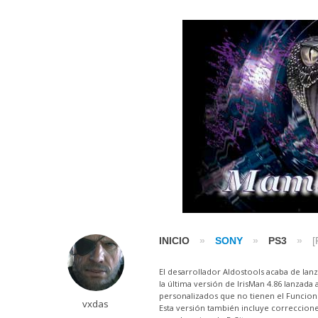
INICIO
»
SONY
»
PS3
»
[
El desarrollador Aldostools acaba de lanz
la última versión de IrisMan 4.86 lanzad
personalizados que no tienen el Funcio
vxdas
Esta versión también incluye correccion