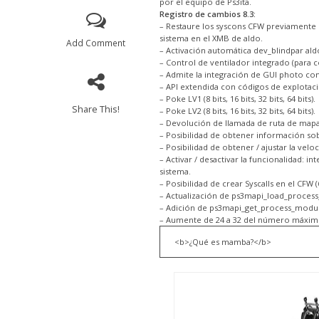
por el equipo de Ps3ita.
Registro de cambios 8.3:
– Restaure los syscons CFW previamente 
sistema en el XMB de aldo.
Add Comment
– Activación automática dev_blindpar ald
– Control de ventilador integrado (para 
– Admite la integración de GUI photo c
– API extendida con códigos de explotaci
– Poke LV1 (8 bits, 16 bits, 32 bits, 64 bits).
Share This!
– Poke LV2 (8 bits, 16 bits, 32 bits, 64 bits).
– Devolución de llamada de ruta de mapa
– Posibilidad de obtener información sob
– Posibilidad de obtener / ajustar la velo
– Activar / desactivar la funcionalidad: i
sistema.
– Posibilidad de crear Syscalls en el CFW (6
– Actualización de ps3mapi_load_proces
– Adición de ps3mapi_get_process_modul
– Aumente de 24 a 32 del número máximo
<b>¿Qué es mamba?</b>