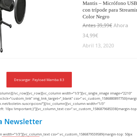
Mantis – Micrófono USB
con trípode para Streami
Color Negro
Antes 39,99€
Ahora
34,99€
Abril 13, 2020
Descargar: Payload Mamba 8.3
column][/vc_row][vc_row][vc_column width=”1/3″][vc_single_image image=”2210″
click=”custom_link” img_link_target=”_blank” css=”.vc_custom_1586880897750{margin
ak.net/boletin-suscripcion/”][/vc_column][vc_column width=”1/3″
ft: 10px !important;}”][vc_column_text css=”.vc_custom_1586879685338{margin-top
a Newsletter
n width=”1/3″][vc_column_text css=”.vc_custom_1586879559589{margin-top: 50px