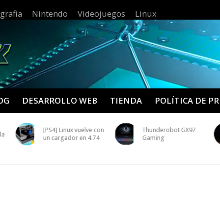
grafia
Nintendo
Videojuegos
Linux
OG
DESARROLLO WEB
TIENDA
POLÍTICA DE P
[PS4] Linux vuelve con
Thunderobot GX97
la
un cargador en 4.74
Gaming