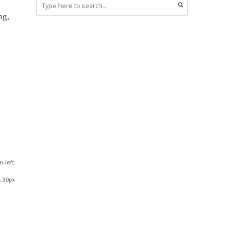
ng,
-left:
: 30px