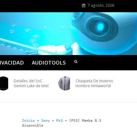
7 agosto, 2026
RIVACIDAD
AUDIOTOOLS
Detalles del SoC
Chaqueta De Invierno
Gemini Lake de Intel
Hombre Amlaiworld
Inicio
»
Sony
»
Ps3
»
[PS3] Mamba 8.3
disponible