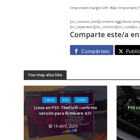
!important;margin-left: 80px !important;}”
[vc_column_text][content-egg-block tem
[vc_separator][/vc_column][/vc_row][vc
Comparte este/a en
Compártelo
Publí
You may also like
LINUX
PS5
SONY
Linux en PS5: TheFloW confirma
PS5 c
versión para firmware 4.51
19 abril, 2026