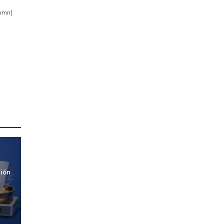
lumn]
ción