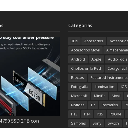
os
Categorías
3Ds
Accesorios
Accesorio
Accesorios Movil
Almacenami
Android
Apple
AudioTools
Chollos en la Red
Codigo facil
Efectos
Featured Instruments
Fotografia
Iluminación
iOS
Microsoft
MiniPc
Movil
Noticias
Pc
Portatiles
P
Ps3
Ps4
Ps5
PsOne
M790 SSD 2TB con
Samples
Sony
Switch
T