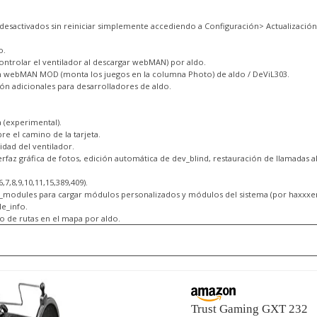
desactivados sin reiniciar simplemente accediendo a Configuración> Actualización
o.
controlar el ventilador al descargar webMAN) por aldo.
on webMAN MOD (monta los juegos en la columna Photo) de aldo / DeViL303.
ón adicionales para desarrolladores de aldo.
 (experimental).
re el camino de la tarjeta.
cidad del ventilador.
nterfaz gráfica de fotos, edición automática de dev_blind, restauración de llamadas a
,7,8,9,10,11,15,389,409).
s_modules para cargar módulos personalizados y módulos del sistema (por haxxxen
e_info.
 de rutas en el mapa por aldo.
Trust Gaming GXT 232