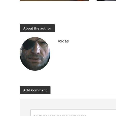
About the author
vxdas
Add Comment
Click here to post a comment