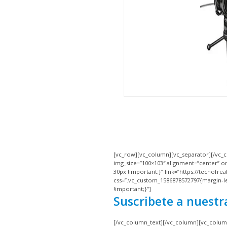
[vc_row][vc_column][vc_separator][/vc_
img_size=”100×103″ alignment=”center” on
30px !important;}” link=”https://tecnofre
css=”.vc_custom_1586878572797{margin-le
!important;}”]
Suscribete a nuestr
[/vc_column_text][/vc_column][vc_colum