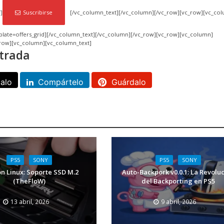
]
Suscribirse
[/vc_column_text][/vc_column][/vc_row][vc_row][vc_co
plate=offers_grid][/vc_column_text][/vc_column][/vc_row][vc_row][vc_column]
_row][vc_column][vc_column_text]
trada
calo
Compártelo
Guárdalo
PS5
SONY
PS5
SONY
on Linux: Soporte SSD M.2
Auto-Backpork v0.0.1: La Revolu
(TheFloW)
del Backporting en PS5
13 abril, 2026
9 abril, 2026