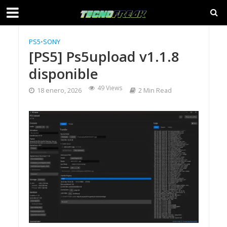
PS5
•
SONY
[PS5] Ps5upload v1.1.8
disponible
49 Views
18 enero, 2026
2 Min Read