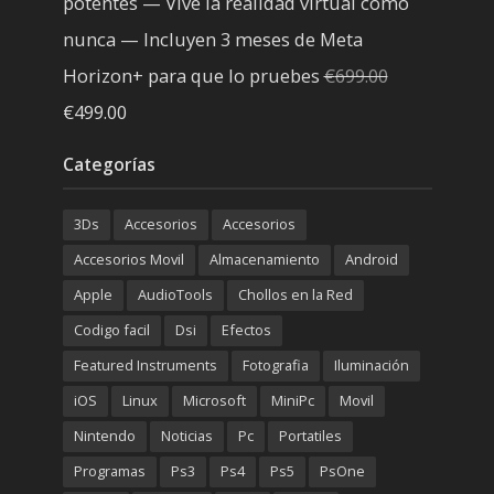
potentes — Vive la realidad virtual como
nunca — Incluyen 3 meses de Meta
Horizon+ para que lo pruebes
€
699.00
El
El
€
499.00
precio
precio
Categorías
original
actual
era:
es:
3Ds
Accesorios
Accesorios
€699.00.
€499.00.
Accesorios Movil
Almacenamiento
Android
Apple
AudioTools
Chollos en la Red
Codigo facil
Dsi
Efectos
Featured Instruments
Fotografia
Iluminación
iOS
Linux
Microsoft
MiniPc
Movil
Nintendo
Noticias
Pc
Portatiles
Programas
Ps3
Ps4
Ps5
PsOne