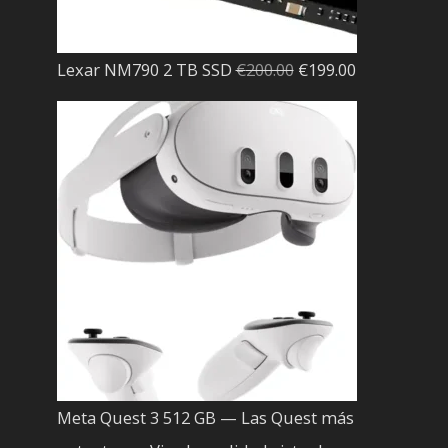
El
El
Lexar NM790 2 TB SSD
€
200.00
€
199.00
precio
precio
original
actual
era:
es:
€200.00.
€199.00.
Meta Quest 3 512 GB — Las Quest más