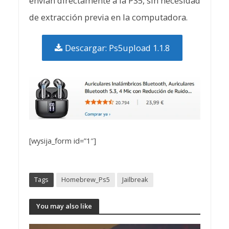
envían directamente a la PS5, sin necesidad
de extracción previa en la computadora.
Descargar: Ps5upload 1.1.8
[wysija_form id=”1″]
Tags
Homebrew_Ps5
Jailbreak
You may also like