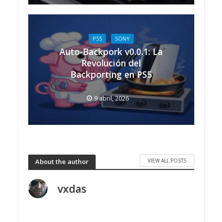
PS5
SONY
Auto-Backpork v0.0.1: La
Revolución del
Backporting en PS5
9 abril, 2026
VIEW ALL POSTS
About the author
vxdas