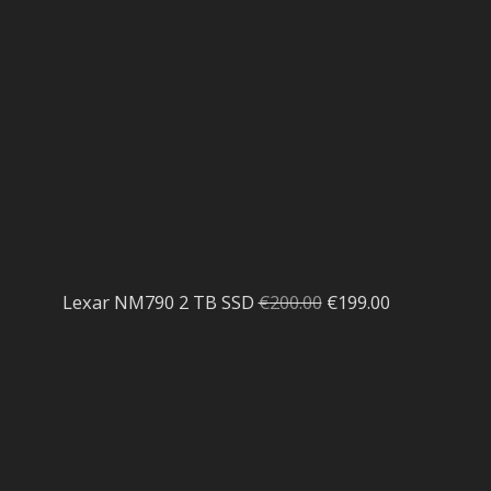
El
El
Lexar NM790 2 TB SSD
€
200.00
€
199.00
precio
precio
original
actual
era:
es:
€200.00.
€199.00.