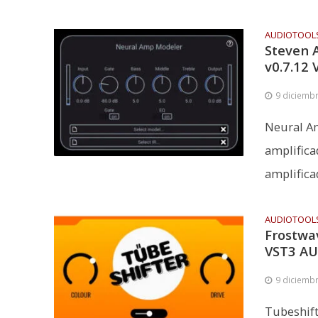
AUDIOTOOL
Steven 
v0.7.12
9 diciemb
Neural Am
amplifica
amplificad
AUDIOTOOL
Frostwa
VST3 AU
9 diciemb
Tubeshift