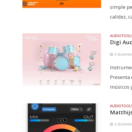
simple pe
calidez, c
AUDIOTOOL
Digi Au
3 diciemb
Instrumen
Presenta 
músicos y.
AUDIOTOOL
Matthij
3 diciemb