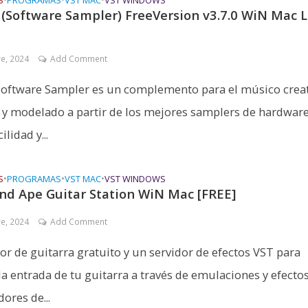
S
PROGRAMAS
VST MAC
VST WINDOWS
(Software Sampler) FreeVersion v3.7.0 WiN Mac 
re, 2024
Add Comment
oftware Sampler es un complemento para el músico creat
 y modelado a partir de los mejores samplers de hardwar
ilidad y...
S
•
PROGRAMAS
•
VST MAC
•
VST WINDOWS
nd Ape Guitar Station WiN Mac [FREE]
re, 2024
Add Comment
or de guitarra gratuito y un servidor de efectos VST para
la entrada de tu guitarra a través de emulaciones y efecto
ores de...