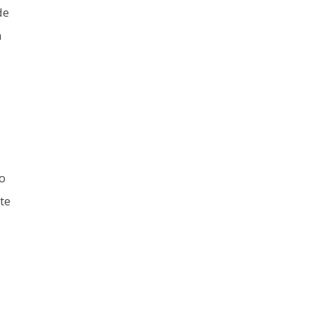
de
a
o
te