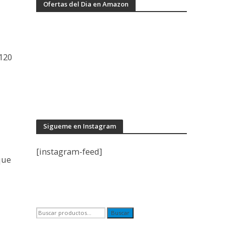
Ofertas del Dia en Amazon
120
Sigueme en Instagram
[instagram-feed]
que
Buscar
Buscar
por: