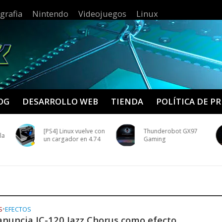
grafia
Nintendo
Videojuegos
Linux
OG
DESARROLLO WEB
TIENDA
POLÍTICA DE P
[PS4] Linux vuelve con
Thunderobot GX97
la
un cargador en 4.74
Gaming
S
•
EFECTOS
anuncia JC-120 Jazz Chorus como efecto