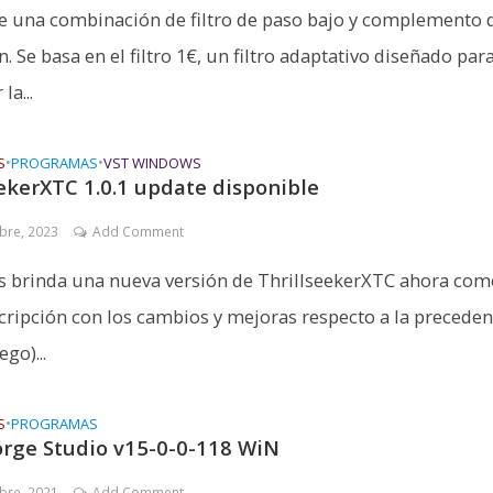
de una combinación de filtro de paso bajo y complemento 
. Se basa en el filtro 1€, un filtro adaptativo diseñado par
la...
S
•
PROGRAMAS
•
VST WINDOWS
ekerXTC 1.0.1 update disponible
bre, 2023
Add Comment
s brinda una nueva versión de ThrillseekerXTC ahora com
cripción con los cambios y mejoras respecto a la preceden
ego)...
S
•
PROGRAMAS
rge Studio v15-0-0-118 WiN
bre, 2021
Add Comment