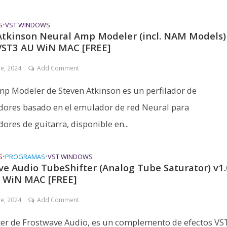
S
•
VST WINDOWS
Atkinson Neural Amp Modeler (incl. NAM Models)
 VST3 AU WiN MAC [FREE]
re, 2024
Add Comment
p Modeler de Steven Atkinson es un perfilador de
dores basado en el emulador de red Neural para
ores de guitarra, disponible en...
S
•
PROGRAMAS
•
VST WINDOWS
ve Audio TubeShifter (Analog Tube Saturator) v1.
 WiN MAC [FREE]
re, 2024
Add Comment
er de Frostwave Audio, es un complemento de efectos VS