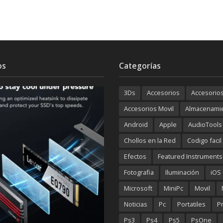
os
Categorías
3Ds
Accesorios
Accesorio
Accesorios Movil
Almacenami
Android
Apple
AudioTools
Chollos en la Red
Codigo facil
Efectos
Featured Instruments
Fotografia
Iluminación
iOS
Microsoft
MiniPc
Movil
Noticias
Pc
Portatiles
P
Ps3
Ps4
Ps5
PsOne