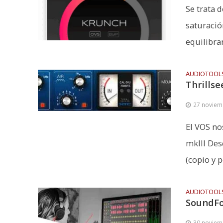
Se trata 
saturación
equilibrar 
AUDIOTOOL
Thrillse
27 noviem
El VOS no
mkIII Des
(copio y p
AUDIOTOOL
SoundFo
30 noviem