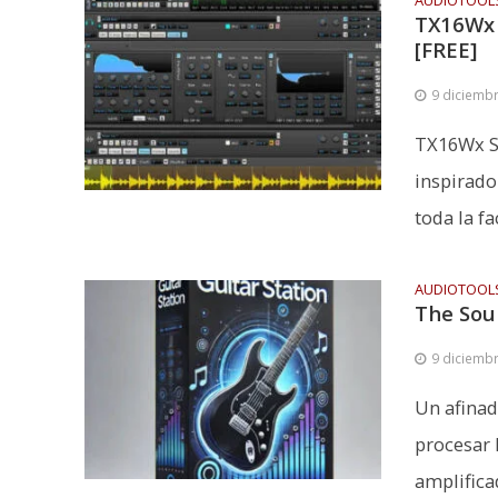
AUDIOTOOL
TX16Wx 
[FREE]
9 diciemb
TX16Wx S
inspirado
toda la fac
AUDIOTOOL
The Sou
9 diciemb
Un afinad
procesar 
amplificad