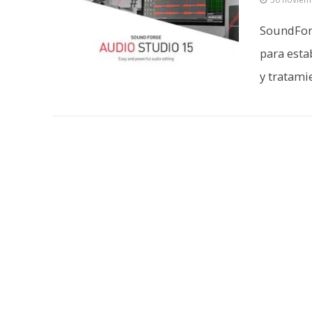
SoundFor
para esta
y tratamie