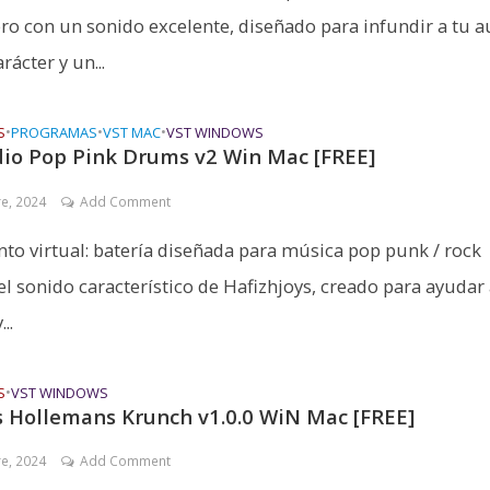
ro con un sonido excelente, diseñado para infundir a tu a
arácter y un...
S
•
PROGRAMAS
•
VST MAC
•
VST WINDOWS
dio Pop Pink Drums v2 Win Mac [FREE]
re, 2024
Add Comment
to virtual: batería diseñada para música pop punk / rock
el sonido característico de Hafizhjoys, creado para ayudar 
..
S
•
VST WINDOWS
s Hollemans Krunch v1.0.0 WiN Mac [FREE]
re, 2024
Add Comment