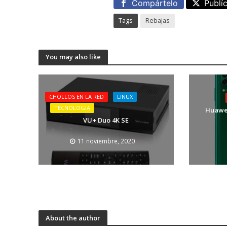
Compártelo
Publí
Tags
Rebajas
You may also like
CHOLLOS EN LA RED
LINUX
TECNOLOGIA
Huawei
VU+ Duo 4K SE
11 noviembre, 2020
About the author