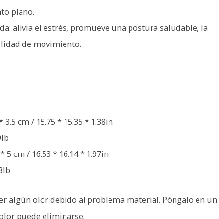
nto plano.
: alivia el estrés, promueve una postura saludable, la
cilidad de movimiento.
 3.5 cm / 15.75 * 15.35 * 1.38in
9lb
 5 cm / 16.53 * 16.14 * 1.97in
3lb
r algún olor debido al problema material. Póngalo en un
 olor puede eliminarse.