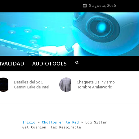
8 agosto, 2026
RIVACIDAD
AUDIOTOOLS
Detalles del SoC
Chaqueta De Invierno
Gemini Lake de Intel
Hombre Amlaiworld
Inicio
»
Chollos en la Red
»
Egg Sitter
Gel Cushion Flex Respirable