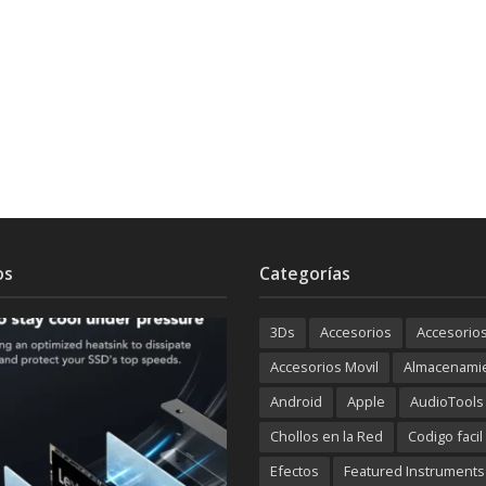
os
Categorías
3Ds
Accesorios
Accesorio
Accesorios Movil
Almacenami
Android
Apple
AudioTools
Chollos en la Red
Codigo facil
Efectos
Featured Instruments