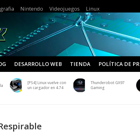
grafia
Nintendo
Videojuegos
Linux
OG
DESARROLLO WEB
TIENDA
POLÍTICA DE P
[PS4] Linux vuelve con
Thunderobot GX97
la
un cargador en 4.74
Gaming
 Respirable