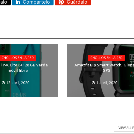
calo
Compártelo
Guárdalo
CHOLLOS EN LA RED
CHOLLOS EN LA RED
 P40 Lite 6+128 GB Verde
Amazfit Bip Smart Watch, Glon
móvil libre
GPS
13 abril, 2020
1 abril, 2020
VIEW ALL 