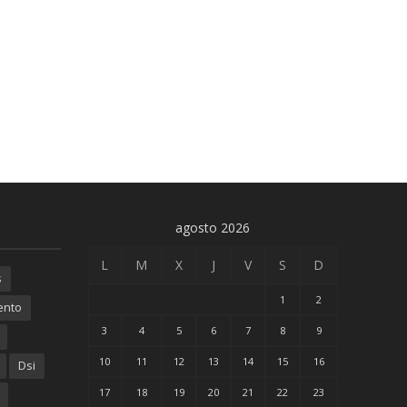
agosto 2026
L
M
X
J
V
S
D
s
1
2
ento
3
4
5
6
7
8
9
10
11
12
13
14
15
16
Dsi
17
18
19
20
21
22
23