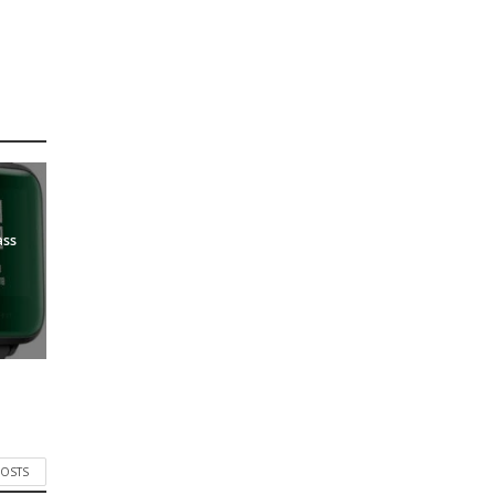
ass
POSTS