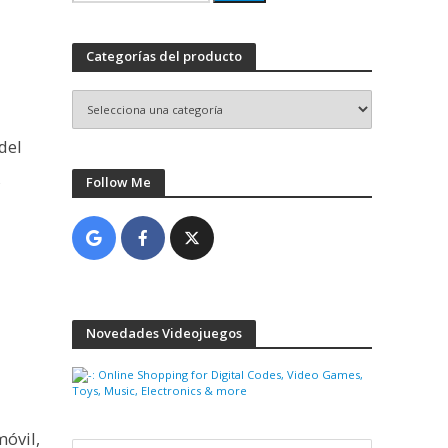
por:
Categorías del producto
del
s
Follow Me
Novedades Videojuegos
móvil,