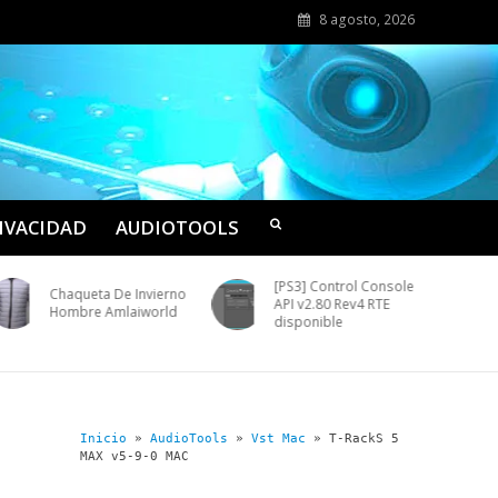
8 agosto, 2026
RIVACIDAD
AUDIOTOOLS
[PS3] Control Console
Chaqueta De Invierno
API v2.80 Rev4 RTE
Hombre Amlaiworld
disponible
Inicio
»
AudioTools
»
Vst Mac
»
T-RackS 5
MAX v5-9-0 MAC