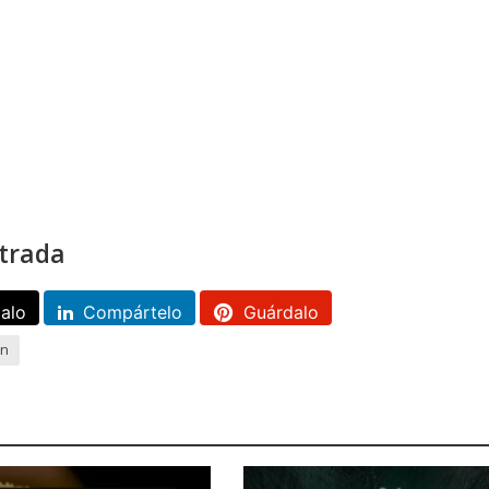
trada
calo
Compártelo
Guárdalo
on