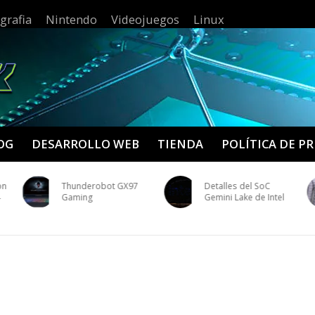
grafia
Nintendo
Videojuegos
Linux
OG
DESARROLLO WEB
TIENDA
POLÍTICA DE P
on
Thunderobot GX97
Detalles del SoC
4
Gaming
Gemini Lake de Intel