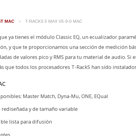
ST MAC
»
T-RACKS 5 MAX V5-9-0 MAC
que ya tienes el módulo Classic EQ, un ecualizador paramé
ión, y que te proporcionamos una sección de medición bá
ladas de valores pico y RMS para tu material de audio. Si e
s que todos los procesadores T-RackS han sido instalados
AC
sponibles: Master Match, Dyna-Mu, ONE, EQual
o rediseñada y de tamaño variable
le lista para difusión
antes