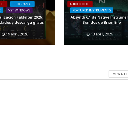
OLS
PROGRAMAS
AUDIOTOOLS
C
VST WINDOWS
FEATURED INSTRUMENTS
lización FabFilter 2026:
Absynth 6.1 de Native Instrumen
ades y descarga gratis
Sonidos de Brian Eno
19 abril, 2026
13 abril, 2026
VIEW ALL 