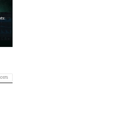
ts:
POSTS