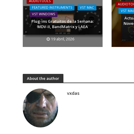
AUDIOTOOLS
AUDIOTO
FEATURED INSTRUMENTS
VST MAC
VST MA
VST WINDOWS
Actua
Plug-ins Gratuitos de la Semana:
Noved
MDV-II, BandMatrix y LAEA
19 abril, 2026
About the author
vxdas