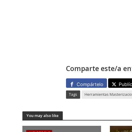
Comparte este/a en
Compártelo
Publí
Tags
Herramientas Masterizaci
You may also like