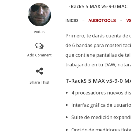
T-RackS 5 MAX v5-9-0 MAC
INICIO
»
AUDIOTOOLS
»
V
vxdas
Primero, te darás cuenta de 
de 6 bandas para masterizac
que contiene pantallas de tal
Add Comment
trabajando en tu DAW, notará
T-RackS 5 MAX v5-9-0 M
Share This!
4 procesadores nuevos di
Interfaz gráfica de usuari
Suite de medición expandib
Opción de medidores flot