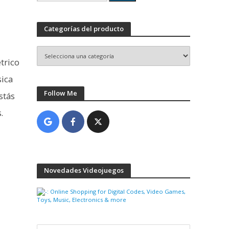
por:
Categorías del producto
trico
sica
Follow Me
stás
.
Novedades Videojuegos