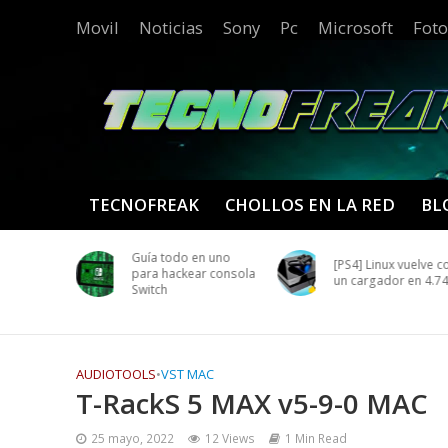
Movil
Noticias
Sony
Pc
Microsoft
Foto
TECNOFREAK
CHOLLOS EN LA RED
BL
Guía todo en uno
CFW 4.82
[PS4] Linux vuelve c
para hackear consola
.0
un cargador en 4.7
Switch
AUDIOTOOLS
•
VST MAC
T-RackS 5 MAX v5-9-0 MAC
25 mayo, 2022
12 Views
1 Min Read