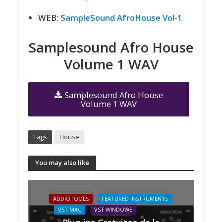
WEB:
SampleSound AfroHouse Vol-1
Samplesound Afro House
Volume 1 WAV
Samplesound Afro House
Volume 1 WAV
Tags
House
You may also like
AUDIOTOOLS
FEATURED INSTRUMENTS
VST MAC
VST WINDOWS