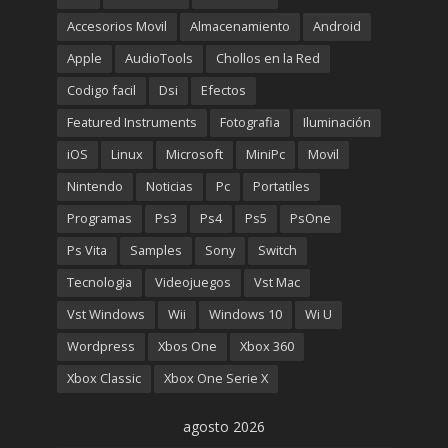
€699.00.
€499.00.
Accesorios Movil
Almacenamiento
Android
Apple
AudioTools
Chollos en la Red
Codigo facil
Dsi
Efectos
Featured Instruments
Fotografia
Iluminación
iOS
Linux
Microsoft
MiniPc
Movil
Nintendo
Noticias
Pc
Portatiles
Programas
Ps3
Ps4
Ps5
PsOne
Ps Vita
Samples
Sony
Switch
Tecnologia
Videojuegos
Vst Mac
Vst Windows
Wii
Windows 10
Wi U
Wordpress
Xbos One
Xbox 360
Xbox Classic
Xbox One Serie X
agosto 2026