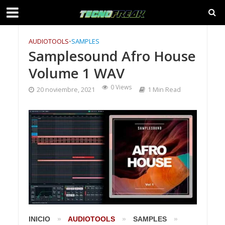
AUDIOTOOLS
•
SAMPLES
Samplesound Afro House
Volume 1 WAV
0 Views
20 noviembre, 2021
1 Min Read
INICIO
»
AUDIOTOOLS
»
SAMPLES
»