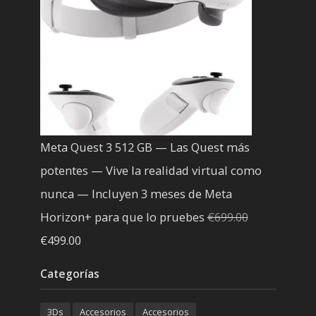
Meta Quest 3 512 GB — Las Quest más
potentes — Vive la realidad virtual como
nunca — Incluyen 3 meses de Meta
Horizon+ para que lo pruebes
€
699.00
El
El
€
499.00
precio
precio
Categorías
original
actual
era:
es:
3Ds
Accesorios
Accesorios