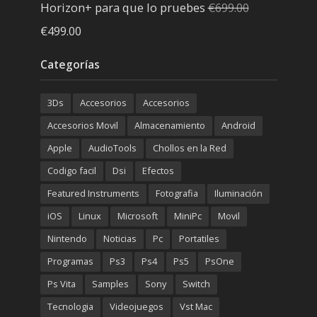
Horizon+ para que lo pruebes
€
699.00
El
El
€
499.00
precio
precio
Categorías
original
actual
era:
es:
3Ds
Accesorios
Accesorios
€699.00.
€499.00.
Accesorios Movil
Almacenamiento
Android
Apple
AudioTools
Chollos en la Red
Codigo facil
Dsi
Efectos
Featured Instruments
Fotografia
Iluminación
iOS
Linux
Microsoft
MiniPc
Movil
Nintendo
Noticias
Pc
Portatiles
Programas
Ps3
Ps4
Ps5
PsOne
Ps Vita
Samples
Sony
Switch
Tecnologia
Videojuegos
Vst Mac