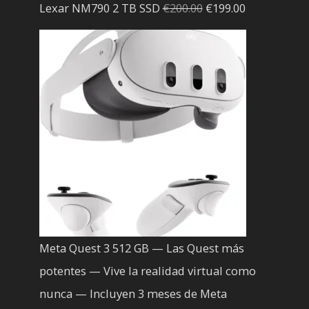
El
El
Lexar NM790 2 TB SSD
€
200.00
€
199.00
precio
precio
original
actual
era:
es:
€200.00.
€199.00.
Meta Quest 3 512 GB — Las Quest más
potentes — Vive la realidad virtual como
nunca — Incluyen 3 meses de Meta