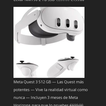
precio
precio
original
actual
era:
es:
€200.00.
€199.00.
Meta Quest 3 512 GB — Las Quest más
potentes — Vive la realidad virtual como
nunca — Incluyen 3 meses de Meta
Horizon+ para que lo pruebes
€
699.00