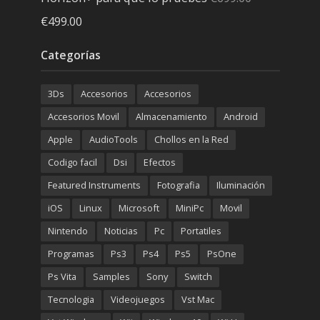
El
El
€
499.00
precio
precio
Categorías
original
actual
era:
es:
3Ds
Accesorios
Accesorios
€699.00.
€499.00.
Accesorios Movil
Almacenamiento
Android
Apple
AudioTools
Chollos en la Red
Codigo facil
Dsi
Efectos
Featured Instruments
Fotografia
Iluminación
iOS
Linux
Microsoft
MiniPc
Movil
Nintendo
Noticias
Pc
Portatiles
Programas
Ps3
Ps4
Ps5
PsOne
Ps Vita
Samples
Sony
Switch
Tecnologia
Videojuegos
Vst Mac