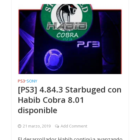
PS3
•
SONY
[PS3] 4.84.3 Starbuged con
Habib Cobra 8.01
disponible
21 marzo, 2019
Add Comment
El desarrollador Habib continúa avanzando