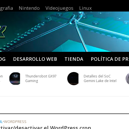
grafia
Nintendo
Videojuegos
Linux
OG
DESARROLLO WEB
TIENDA
POLÍTICA DE P
on
Thunderobot GX97
Detalles del SoC
4
Gaming
Gemini Lake de Intel
IL
•
WORDPRESS
tivar/desactivar el WordPress cron