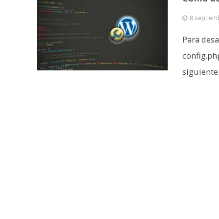
8 septiem
Para desa
config.ph
siguiente l