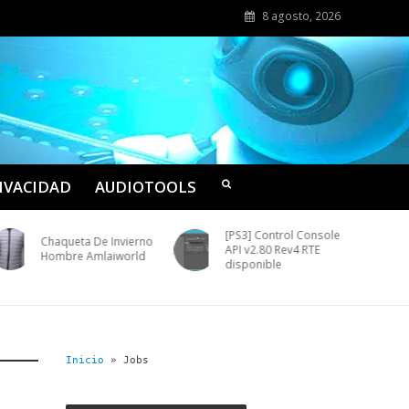
8 agosto, 2026
RIVACIDAD
AUDIOTOOLS
[PS3] Control Console
Chaqueta De Invierno
API v2.80 Rev4 RTE
Hombre Amlaiworld
disponible
Inicio
»
Jobs