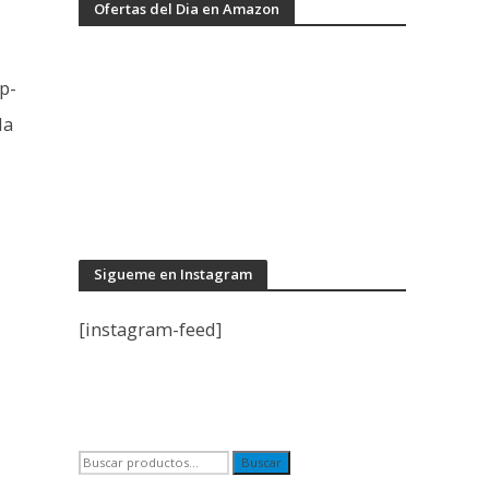
Ofertas del Dia en Amazon
p-
la
Sigueme en Instagram
[instagram-feed]
Buscar
Buscar
por: