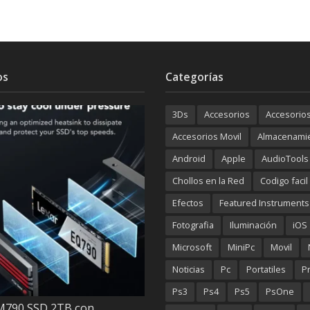
os
Categorías
3Ds
Accesorios
Accesorio
Accesorios Movil
Almacenami
Android
Apple
AudioTools
Chollos en la Red
Codigo facil
Efectos
Featured Instruments
Fotografia
Iluminación
iOS
Microsoft
MiniPc
Movil
Noticias
Pc
Portatiles
P
Ps3
Ps4
Ps5
PsOne
M790 SSD 2TB con