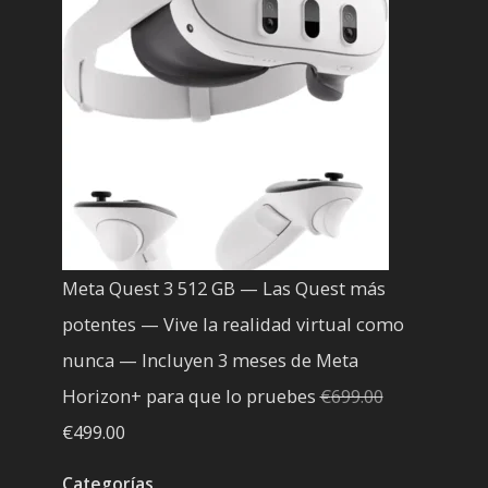
era:
es:
€200.00.
€199.00.
Meta Quest 3 512 GB — Las Quest más
potentes — Vive la realidad virtual como
nunca — Incluyen 3 meses de Meta
Horizon+ para que lo pruebes
€
699.00
El
El
€
499.00
precio
precio
Categorías