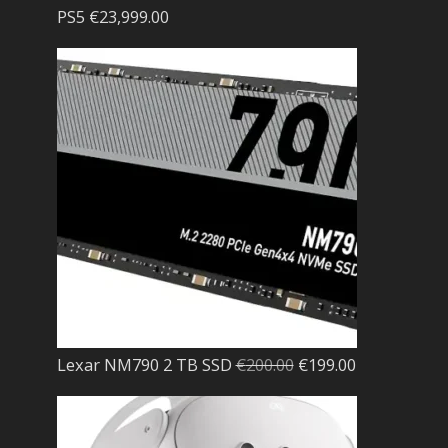
PS5
€
23,999.00
El
El
Lexar NM790 2 TB SSD
€
200.00
€
199.00
precio
precio
original
actual