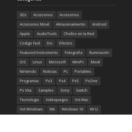
original
actual
era:
es:
3Ds
Accesorios
Accesorios
€699.00.
€499.00.
Accesorios Movil
Almacenamiento
Android
Apple
AudioTools
Chollos en la Red
Codigo facil
Dsi
Efectos
Featured Instruments
Fotografia
Iluminación
iOS
Linux
Microsoft
MiniPc
Movil
Nintendo
Noticias
Pc
Portatiles
Programas
Ps3
Ps4
Ps5
PsOne
Ps Vita
Samples
Sony
Switch
Tecnologia
Videojuegos
Vst Mac
Vst Windows
Wii
Windows 10
Wi U
Wordpress
Xbos One
Xbox 360
Xbox Classic
Xbox One Serie X