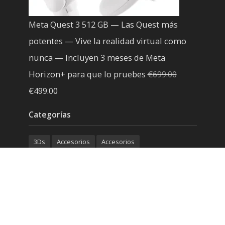
Meta Quest 3 512 GB — Las Quest más
potentes — Vive la realidad virtual como
nunca — Incluyen 3 meses de Meta
Horizon+ para que lo pruebes
€
699.00
El
El
€
499.00
precio
precio
Categorías
original
actual
era:
es:
3Ds
Accesorios
Accesorios
€699.00.
€499.00.
Accesorios Movil
Almacenamiento
Android
Apple
AudioTools
Chollos en la Red
Codigo facil
Dsi
Efectos
Featured Instruments
Fotografia
Iluminación
iOS
Linux
Microsoft
MiniPc
Movil