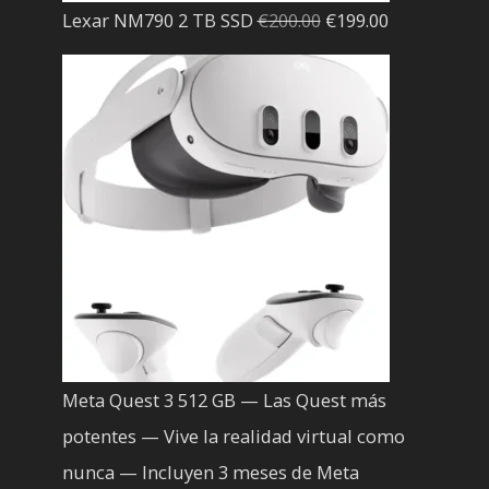
El
El
Lexar NM790 2 TB SSD
€
200.00
€
199.00
precio
precio
original
actual
era:
es:
€200.00.
€199.00.
Meta Quest 3 512 GB — Las Quest más
potentes — Vive la realidad virtual como
nunca — Incluyen 3 meses de Meta