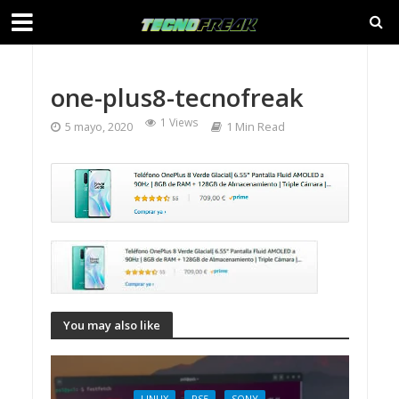
one-plus8-tecnofreak
1 Views
5 mayo, 2020
1 Min Read
You may also like
LINUX
PS5
SONY