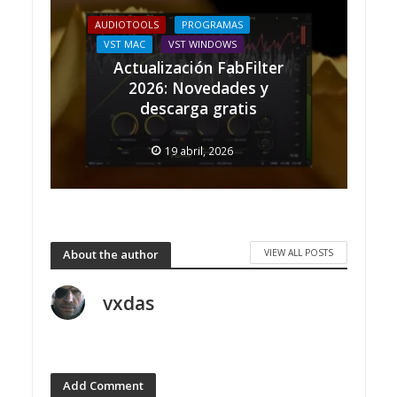
AUDIOTOOLS
PROGRAMAS
VST MAC
VST WINDOWS
Actualización FabFilter
2026: Novedades y
descarga gratis
19 abril, 2026
VIEW ALL POSTS
About the author
vxdas
Add Comment