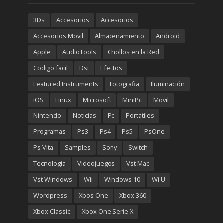
original
actual
era:
es:
3Ds
Accesorios
Accesorios
€699.00.
€499.00.
Accesorios Movil
Almacenamiento
Android
Apple
AudioTools
Chollos en la Red
Codigo facil
Dsi
Efectos
Featured Instruments
Fotografia
Iluminación
iOS
Linux
Microsoft
MiniPc
Movil
Nintendo
Noticias
Pc
Portatiles
Programas
Ps3
Ps4
Ps5
PsOne
Ps Vita
Samples
Sony
Switch
Tecnologia
Videojuegos
Vst Mac
Vst Windows
Wii
Windows 10
Wi U
Wordpress
Xbos One
Xbox 360
Xbox Classic
Xbox One Serie X