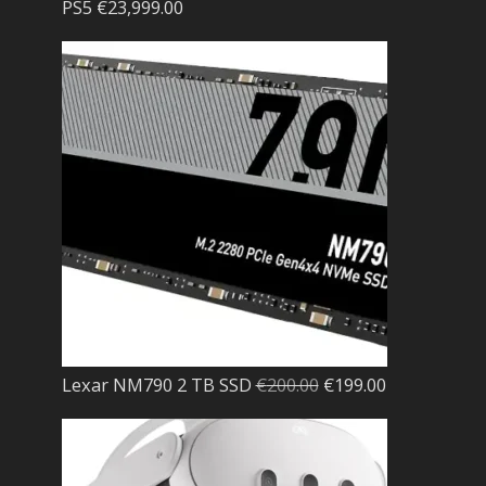
PS5
€
23,999.00
El
El
Lexar NM790 2 TB SSD
€
200.00
€
199.00
precio
precio
original
actual