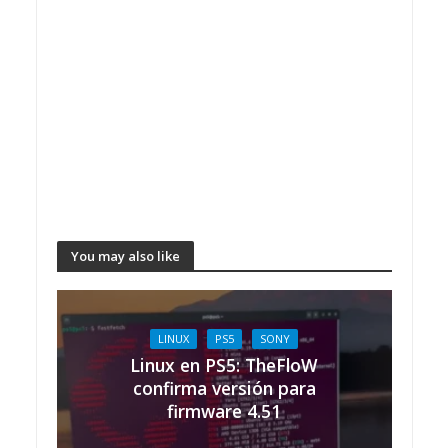
You may also like
LINUX
PS5
SONY
Linux en PS5: TheFloW
confirma versión para
firmware 4.51