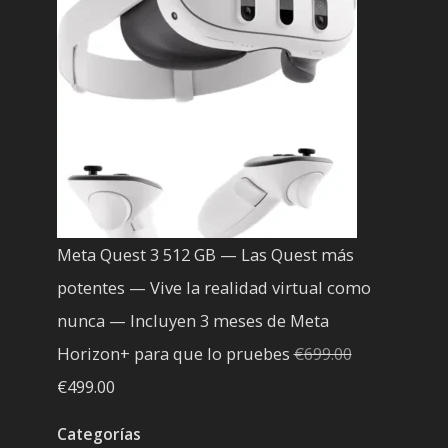
era:
es:
€200.00.
€199.00.
Meta Quest 3 512 GB — Las Quest más
potentes — Vive la realidad virtual como
nunca — Incluyen 3 meses de Meta
Horizon+ para que lo pruebes
€
699.00
El
El
€
499.00
precio
precio
Categorías