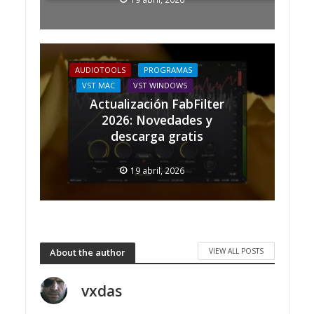
AUDIOTOOLS
PROGRAMAS
VST MAC
VST WINDOWS
Actualización FabFilter
2026: Novedades y
descarga gratis
19 abril, 2026
VIEW ALL POSTS
About the author
vxdas