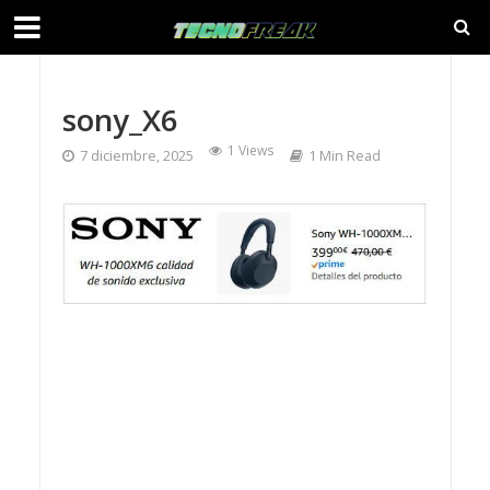
sony_X6
1 Views
7 diciembre, 2025
1 Min Read