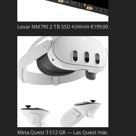
El
El
Lexar NM790 2 TB SSD
€
200.00
€
199.00
precio
precio
original
actual
era:
es:
€200.00.
€199.00.
Meta Quest 3 512 GB — Las Quest más