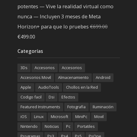
potentes — Vive la realidad virtual como
nunca — Incluyen 3 meses de Meta
Horizon+ para que lo pruebes
€
699.00
El
El
€
499.00
precio
precio
Categorías
original
actual
era:
es:
3Ds
Accesorios
Accesorios
€699.00.
€499.00.
Accesorios Movil
Almacenamiento
Android
Apple
AudioTools
Chollos en la Red
Codigo facil
Dsi
Efectos
Featured Instruments
Fotografia
Iluminación
iOS
Linux
Microsoft
MiniPc
Movil
Nintendo
Noticias
Pc
Portatiles
Programas
Ps3
Ps4
Ps5
PsOne