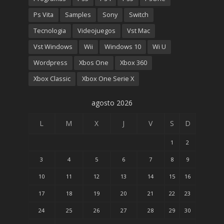
Ps Vita
Samples
Sony
Switch
Tecnologia
Videojuegos
Vst Mac
Vst Windows
Wii
Windows 10
Wi U
Wordpress
Xbos One
Xbox 360
Xbox Classic
Xbox One Serie X
agosto 2026
L
M
X
J
V
S
D
1
2
3
4
5
6
7
8
9
10
11
12
13
14
15
16
17
18
19
20
21
22
23
24
25
26
27
28
29
30